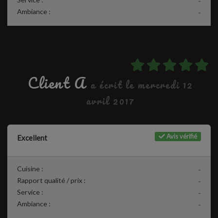
-
Ambiance :
-
Client A
a écrit le mercredi 12
avril 2017
Avis vérifié
Excellent
Cuisine :
-
Rapport qualité / prix :
-
Service :
-
Ambiance :
-