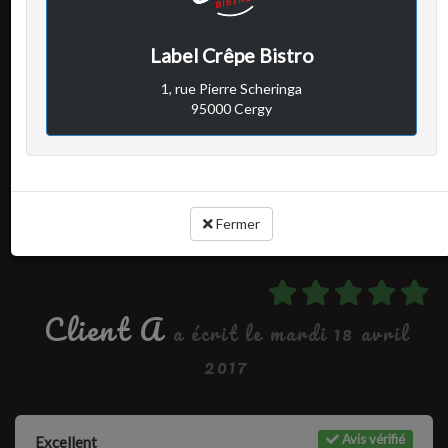
Avis vérifié
Excellent
Label Crêpe Bistro
1, rue Pierre Scheringa
95000 Cergy
Cuisine :
-
Rapport qualité / prix :
-
Service :
-
Ambiance :
-
Fermer
Client A
a écrit le mardi 18 avril
2017
Avis vérifié
Excellent