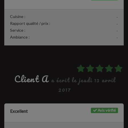
Cuisine :
-
Rapport qualité / prix :
-
Service :
-
Ambiance :
-
Client A
a écrit le jeudi 13 avril
2017
Avis vérifié
Excellent