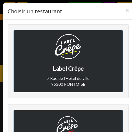
RÉSERVER
F
×
Choisir un restaurant
Notre établissement sera fermé du 2 août 2026 au 24 août 2026.
LABEL CRÊPE
Label Crêpe
Avis clients
Menu
7 Rue de l'Hotel de ville
princi
95300 PONTOISE
Client A
a écrit le mardi 18 avril
2017