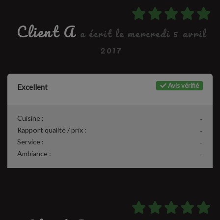
Client A
a écrit le mercredi 5 avril
2017
Avis vérifié
Excellent
Cuisine :
-
Rapport qualité / prix :
-
Service :
-
Ambiance :
-