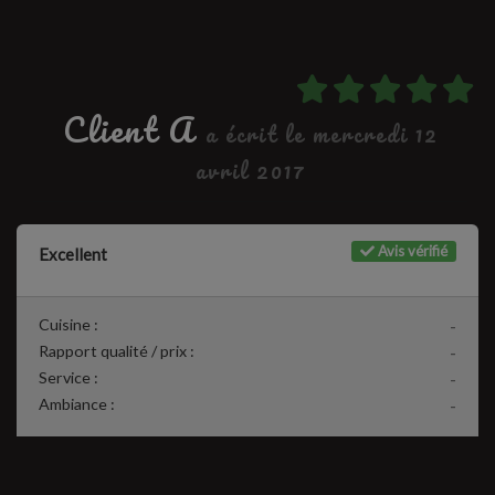
Client A
a écrit le mercredi 12
avril 2017
Avis vérifié
Excellent
Cuisine :
-
Rapport qualité / prix :
-
Service :
-
Ambiance :
-