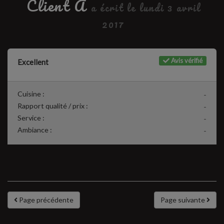
Client A
a écrit le lundi 3 avril
2017
Avis vérifié
Excellent
Cuisine :
-
Rapport qualité / prix :
-
Service :
-
Ambiance :
-
Page précédente
Page suivante