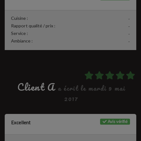
Cuisine :
-
Rapport qualité / prix :
-
Service :
-
Ambiance :
-
Client A
a écrit le mardi 9 mai
2017
Avis vérifié
Excellent