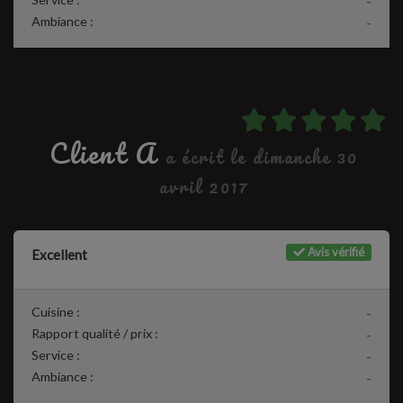
-
Ambiance :
-
Client A
a écrit le dimanche 30
avril 2017
Avis vérifié
Excellent
Cuisine :
-
Rapport qualité / prix :
-
Service :
-
Ambiance :
-