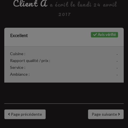
Client A
a écrit le lundi 24 avril
2017
Avis vérifié
Excellent
Cuisine :
-
Rapport qualité / prix :
-
Service :
-
Ambiance :
-
Page précédente
Page suivante