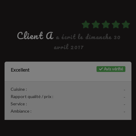
Client A
a écrit le dimanche 30
avril 2017
Avis vérifié
Excellent
Cuisine :
-
Rapport qualité / prix :
-
Service :
-
Ambiance :
-