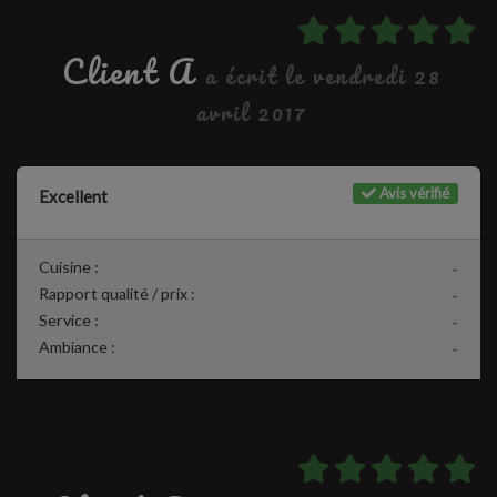
Client A
a écrit le vendredi 28
avril 2017
Avis vérifié
Excellent
Cuisine :
-
Rapport qualité / prix :
-
Service :
-
Ambiance :
-