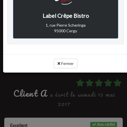
Avis vérifié
Excellent
Label Crêpe Bistro
1, rue Pierre Scheringa
95000 Cergy
Cuisine :
-
Rapport qualité / prix :
-
Service :
-
Ambiance :
-
Fermer
Client A
a écrit le samedi 13 mai
2017
Avis vérifié
Excellent