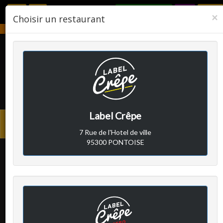
RÉSERVER
F
×
Choisir un restaurant
Notre établissement sera fermé du 2 août 2026 au 24 août 2026.
LABEL CRÊPE
Label Crêpe
Avis clients
Menu
7 Rue de l'Hotel de ville
princi
95300 PONTOISE
Client A
a écrit le samedi 13 mai
2017