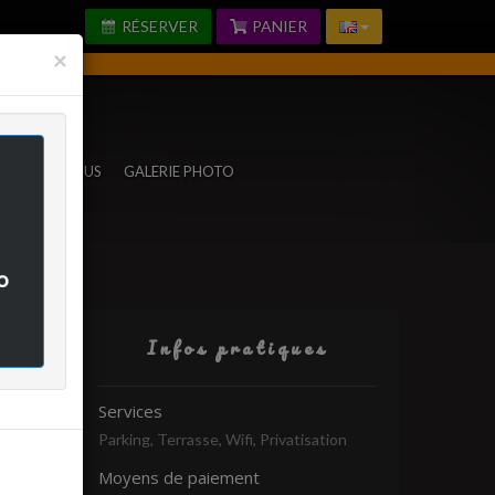
RÉSERVER
PANIER
Fermer
×
TACTEZ-NOUS
GALERIE PHOTO
o
Infos pratiques
rifié
Services
Parking, Terrasse, Wifi, Privatisation
Moyens de paiement