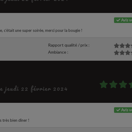
Avis vé
c’était une super soirée, merci pour la bougie !
Rapport qualité / prix :
Ambiance :
le jeudi 22 février 2024
Avis vé
 très bien dîner !