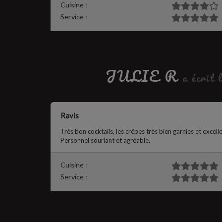
Cuisine :
Service :
JULIE R
a écrit 
Ravis
Très bon cocktails, les crêpes très bien garnies et excell
Personnel souriant et agréable.
Cuisine :
Service :