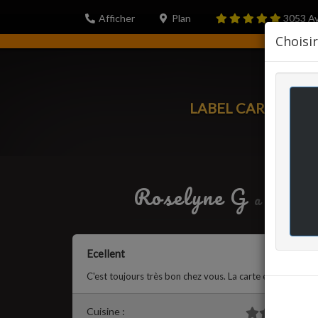
Afficher
Plan
3053
Av
Choisi
LABEL CARTE
PORT
Roselyne G
a écrit l
Ecellent
C'est toujours très bon chez vous. La carte est originale e
Cuisine :