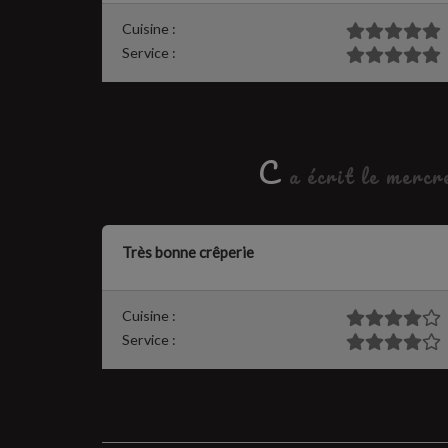
Cuisine :
Service :
C
a écrit le mercr
Très bonne crêperie
Cuisine :
Service :