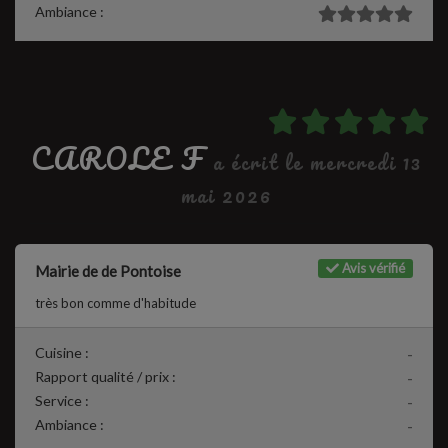
Ambiance :
CAROLE F
a écrit le mercredi 13
mai 2026
Avis vérifié
Mairie de de Pontoise
très bon comme d'habitude
Cuisine :
-
Rapport qualité / prix :
-
Service :
-
Ambiance :
-