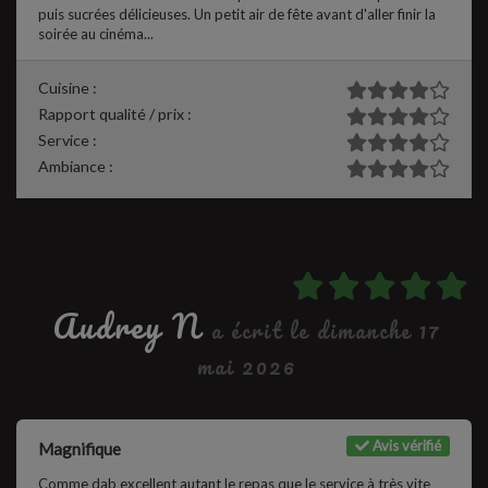
puis sucrées délicieuses. Un petit air de fête avant d'aller finir la
soirée au cinéma...
Cuisine :
Rapport qualité / prix :
Service :
Ambiance :
Audrey N
a écrit le dimanche 17
mai 2026
Avis vérifié
Magnifique
Comme dab excellent autant le repas que le service à très vite