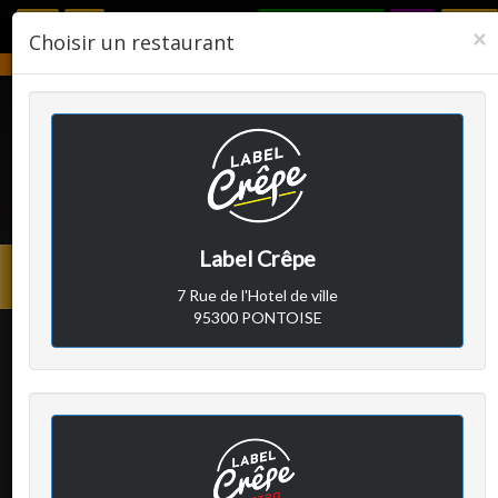
RÉSERVER
F
×
Choisir un restaurant
Notre établissement sera fermé du 2 août 2026 au 24 août 2026.
LABEL CRÊPE
Label Crêpe
Avis clients
Menu
7 Rue de l'Hotel de ville
princi
95300 PONTOISE
P
a écrit le vendredi 22 mai 2026