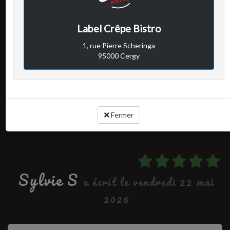
Avis vérifié
Bien
Il y avait pas mal d’attente, mais on était pas pressées et la
Label Crêpe Bistro
serveuse était seule en salle donc pas de soucis on s’est régalé
comme toujours
1, rue Pierre Scheringa
95000 Cergy
Cuisine :
Rapport qualité / prix :
Service :
Ambiance :
Fermer
Sylvie S
a écrit le vendredi 22 mai
2026