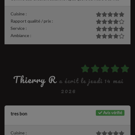
Cuisine :
Rapport qualité / prix :
Service :
Ambiance :
Thierry R
a écrit le jeudi 14 mai
2026
Avis vérifié
tres bon
Cuisine :