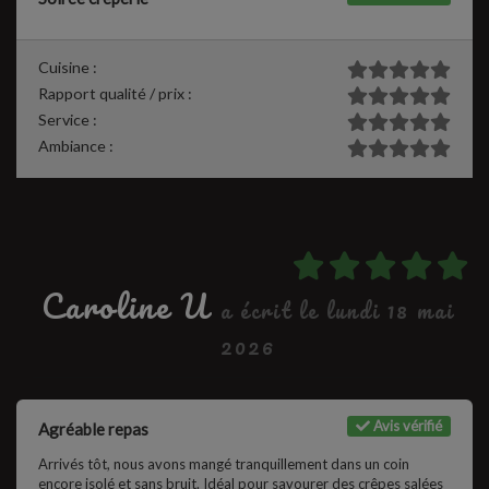
Cuisine :
Rapport qualité / prix :
Service :
Ambiance :
Caroline U
a écrit le lundi 18 mai
2026
Avis vérifié
Agréable repas
Arrivés tôt, nous avons mangé tranquillement dans un coin
encore isolé et sans bruit. Idéal pour savourer des crêpes salées