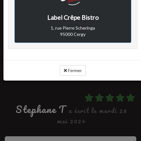
Avis vérifié
Repas en familles
Label Crêpe Bistro
Excellent je recommande
1, rue Pierre Scheringa
95000 Cergy
Cuisine :
Rapport qualité / prix :
Service :
Ambiance :
Fermer
Stephane T
a écrit le mardi 28
mai 2024