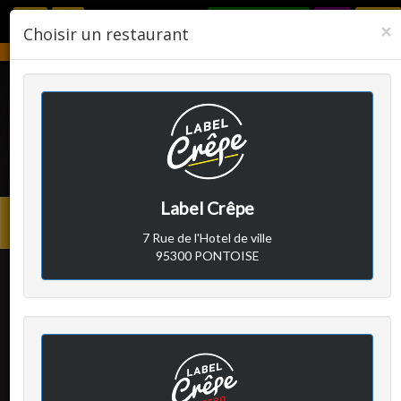
RÉSERVER
F
×
Choisir un restaurant
Notre établissement sera fermé du 2 août 2026 au 24 août 2026.
LABEL CRÊPE
Label Crêpe
Avis clients
Menu
7 Rue de l'Hotel de ville
princi
95300 PONTOISE
Jean Marie N
a écrit le
mercredi 29 mai 2024