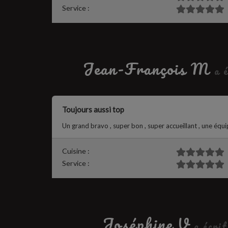
Service :
Jean-François M
a 
Toujours aussi top
Un grand bravo , super bon , super accueillant , une équi
Cuisine :
Service :
Joséphine V
a écri