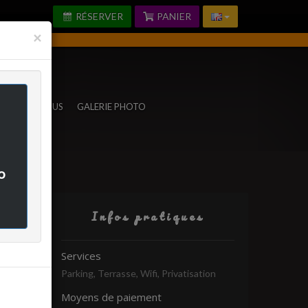
RÉSERVER
PANIER
Fermer
×
TACTEZ-NOUS
GALERIE PHOTO
o
Infos pratiques
rifié
Services
Parking, Terrasse, Wifi, Privatisation
Moyens de paiement