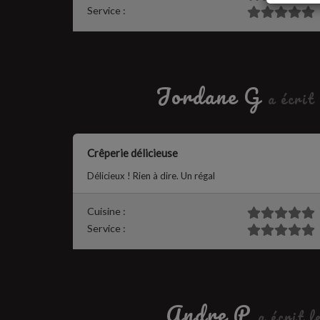
Service :
Jordane G
a écrit
Crêperie délicieuse
Délicieux ! Rien à dire. Un régal
Cuisine :
Service :
Andre P
a écrit l