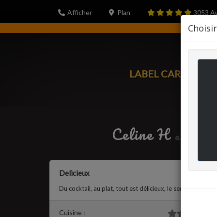
Afficher
Plan
3053
Av
Choisi
LABEL CARTE
PORT
Celine H
a écrit 
Delicieux
Du cocktail, au plat, tout est délicieux, le service rapid
Cuisine :