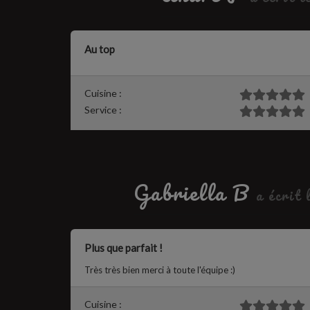
Au top
Cuisine :
Service :
Gabriella B
a écrit 
Plus que parfait !
Très très bien merci à toute l'équipe :)
Cuisine :