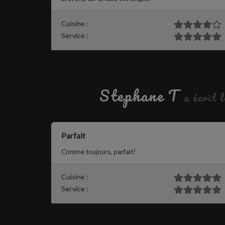
Cuisine :
Service :
Stephane T
a écrit 
Parfait
Comme toujours, parfait!
Cuisine :
Service :