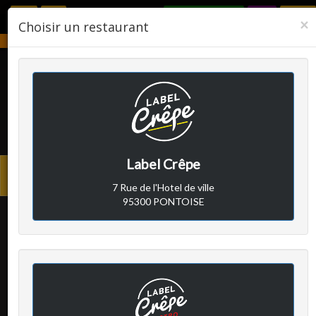
RÉSERVER
F
×
Choisir un restaurant
Notre établissement sera fermé du 2 août 2026 au 24 août 2026.
LABEL CRÊPE
Label Crêpe
Avis clients
Menu
7 Rue de l'Hotel de ville
princi
95300 PONTOISE
Sylvie M
a écrit le jeudi 5
septembre 2024