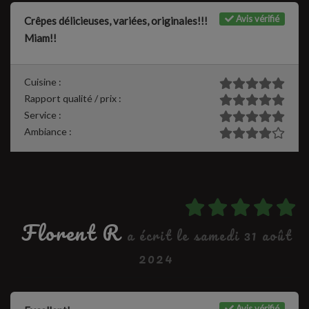
Avis vérifié
Crêpes délicieuses, variées, originales!!!
Miam!!
Cuisine :
Rapport qualité / prix :
Service :
Ambiance :
Florent R
a écrit le samedi 31 août
2024
Avis vérifié