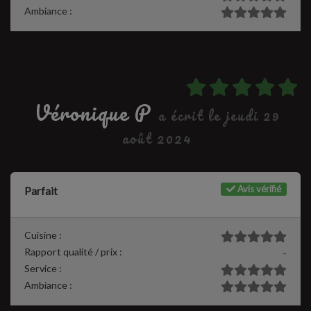
Ambiance :
Véronique P
a écrit le jeudi 29
août 2024
Avis vérifié
Parfait
Cuisine :
Rapport qualité / prix :
-
Service :
Ambiance :