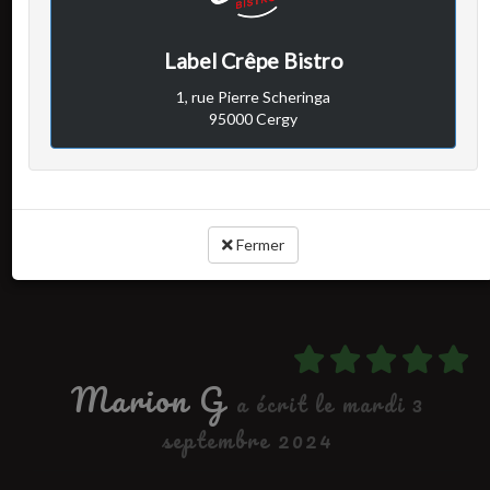
Avis vérifié
excellente soirée
Label Crêpe Bistro
Accueil chaleureux, ambiance agréable, service au top, assiette
1, rue Pierre Scheringa
copieuse et délicieuse. Merci beaucoup et à très bientôt
95000 Cergy
Cuisine :
Rapport qualité / prix :
Service :
Ambiance :
Fermer
Marion G
a écrit le mardi 3
septembre 2024