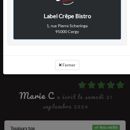
Avis vérifié
Beaucoup trop bruyant
Label Crêpe Bistro
1, rue Pierre Scheringa
95000 Cergy
Cuisine :
Rapport qualité / prix :
Service :
Ambiance :
Fermer
Marie C
a écrit le samedi 21
septembre 2024
Avis vérifié
Toujours top