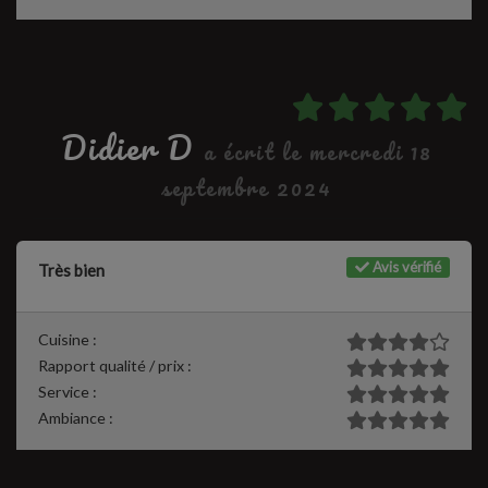
Didier D
a écrit le mercredi 18
septembre 2024
Avis vérifié
Très bien
Cuisine :
Rapport qualité / prix :
Service :
Ambiance :