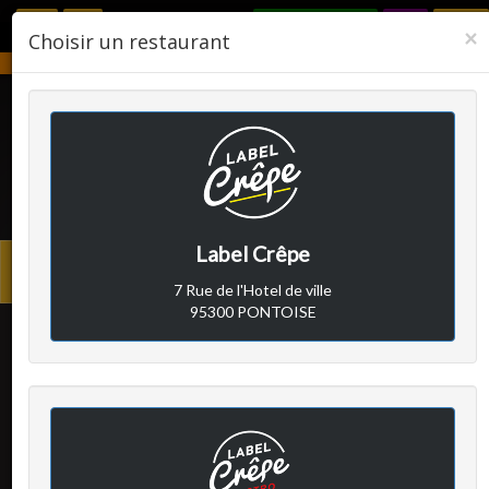
RÉSERVER
F
×
Choisir un restaurant
Notre établissement sera fermé du 2 août 2026 au 24 août 2026.
LABEL CRÊPE
Label Crêpe
Avis clients
Menu
7 Rue de l'Hotel de ville
princi
95300 PONTOISE
Patrick B
a écrit le samedi 21
septembre 2024