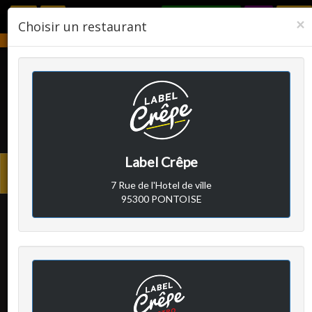
RÉSERVER
F
×
Choisir un restaurant
Notre établissement sera fermé du 2 août 2026 au 24 août 2026.
LABEL CRÊPE
Label Crêpe
Avis clients
Menu
7 Rue de l'Hotel de ville
princi
95300 PONTOISE
Sabrina G
a écrit le mercredi 8
juillet 2026