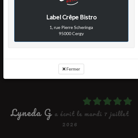
Avis vérifié
Une très bonne crêperie
Label Crêpe Bistro
Les crêpes et galettes sont bonnes, fines et bien garnies. Service
1, rue Pierre Scheringa
un peu long mais avec le sourire !
95000 Cergy
Cuisine :
Rapport qualité / prix :
Service :
Ambiance :
Fermer
Lyneda G
a écrit le mardi 7 juillet
2026