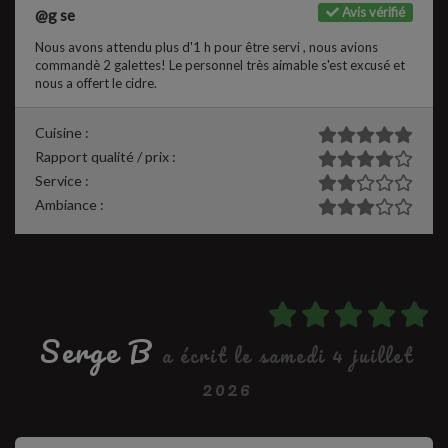
Avis vérifié
@g se
Nous avons attendu plus d'1 h pour être servi , nous avions
commandè 2 galettes! Le personnel très aimable s'est excusé et
nous a offert le cidre.
Cuisine :
Rapport qualité / prix :
Service :
Ambiance :
Serge B
a écrit le samedi 4 juillet
2026