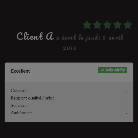
Client A
a écrit le jeudi 5 avril
2018
Avis vérifié
Excellent
Cuisine :
-
Rapport qualité / prix :
-
Service :
-
Ambiance :
-