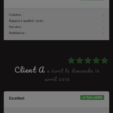
Cuisine :
-
Rapport qualité / prix :
-
Service :
-
Ambiance :
-
Client A
a écrit le dimanche 15
avril 2018
Avis vérifié
Excellent