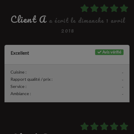
Client A
a écrit le dimanche 1 avril
2018
Avis vérifié
Excellent
Cuisine :
-
Rapport qualité / prix :
-
Service :
-
Ambiance :
-