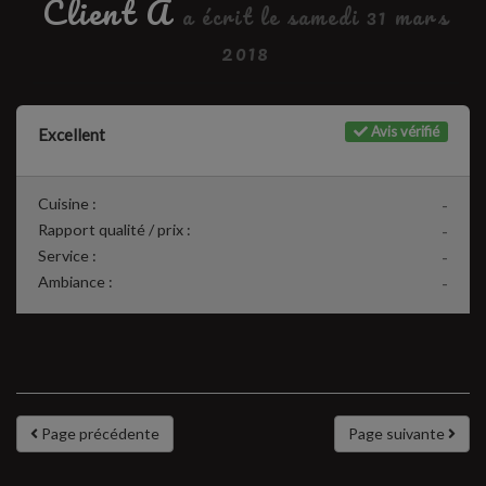
Client A
a écrit le samedi 31 mars
2018
Avis vérifié
Excellent
Cuisine :
-
Rapport qualité / prix :
-
Service :
-
Ambiance :
-
Page précédente
Page suivante