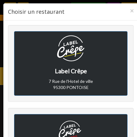
RÉSERVER
F
×
Choisir un restaurant
Notre établissement sera fermé du 2 août 2026 au 24 août 2026.
LABEL CRÊPE
Label Crêpe
Avis clients
Menu
7 Rue de l'Hotel de ville
princi
95300 PONTOISE
Client A
a écrit le samedi 21 avril
2018