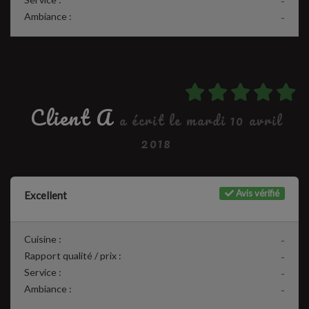
-
Ambiance :
-
Client A
a écrit le mardi 10 avril
2018
Avis vérifié
Excellent
Cuisine :
-
Rapport qualité / prix :
-
Service :
-
Ambiance :
-