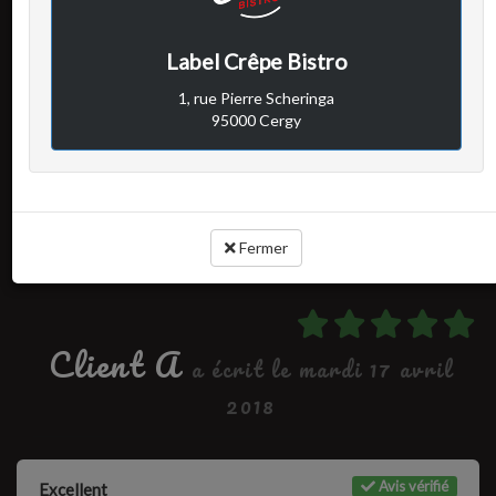
Avis vérifié
Excellent
Label Crêpe Bistro
1, rue Pierre Scheringa
95000 Cergy
Cuisine :
-
Rapport qualité / prix :
-
Service :
-
Ambiance :
-
Fermer
Client A
a écrit le mardi 17 avril
2018
Avis vérifié
Excellent