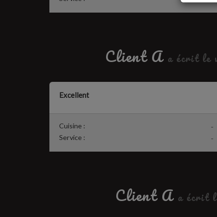
Client A
a écrit le
Excellent
Cuisine :
-
Service :
-
Client A
a écrit l