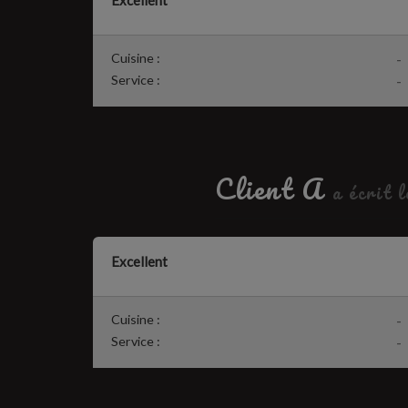
Excellent
Cuisine :
-
Service :
-
Client A
a écrit 
Excellent
Cuisine :
-
Service :
-