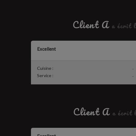
Client A
a écrit 
Excellent
Cuisine :
-
Service :
-
Client A
a écrit 