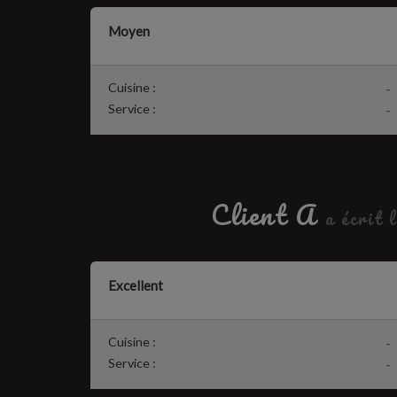
Moyen
Cuisine :
-
Service :
-
Client A
a écrit l
Excellent
Cuisine :
-
Service :
-