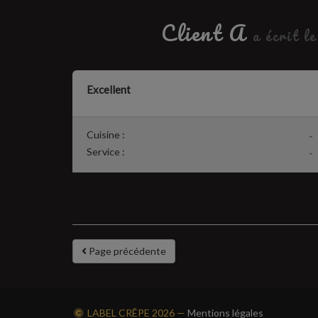
Client A
a écrit l
Excellent
Cuisine :
-
Service :
-
Page précédente
LABEL CRÊPE
2026 —
Mentions légales