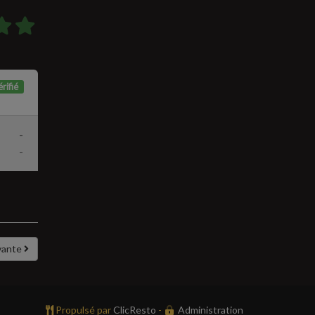
rifié
-
-
vante
Propulsé par
ClicResto
-
Administration