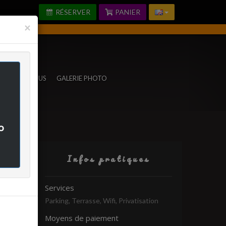
RÉSERVER
PANIER
Fermer
×
TACTEZ-NOUS
GALERIE PHOTO
o
Infos pratiques
rifié
Services
Parking, Terrasse, Wifi, Privatisation
-
Moyens de paiement
-