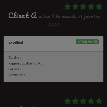
Client A
a écrit le mardi 21 janvier
2020
Avis vérifié
Excellent
Cuisine :
-
Rapport qualité / prix :
-
Service :
-
Ambiance :
-