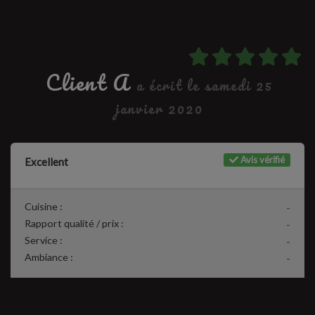
Client A
a écrit le samedi 25
janvier 2020
Avis vérifié
Excellent
Cuisine :
-
Rapport qualité / prix :
-
Service :
-
Ambiance :
-