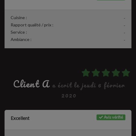
Cuisine :
-
Rapport qualité / prix :
-
Service :
-
Ambiance :
-
Client A
a écrit le jeudi 6 février
2020
Avis vérifié
Excellent