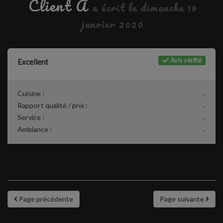
Client A
a écrit le dimanche 19
janvier 2020
Avis vérifié
Excellent
Cuisine :
-
Rapport qualité / prix :
-
Service :
-
Ambiance :
-
Page précédente
Page suivante