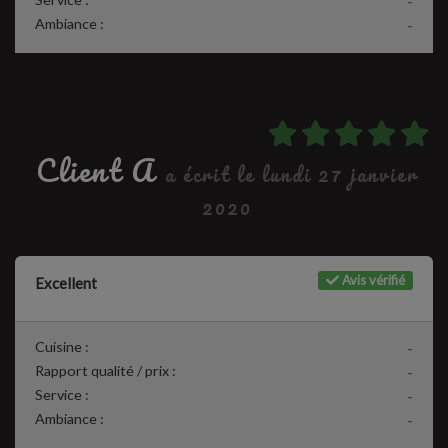
-
Ambiance :
-
Client A
a écrit le lundi 27 janvier
2020
Avis vérifié
Excellent
Cuisine :
-
Rapport qualité / prix :
-
Service :
-
Ambiance :
-