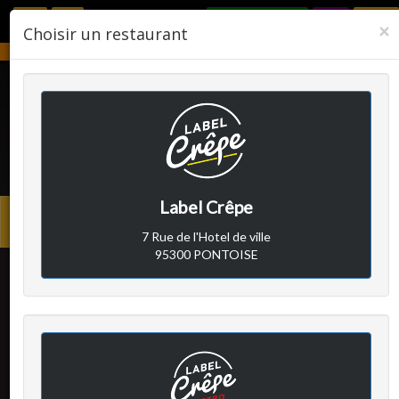
RÉSERVER
F
×
Choisir un restaurant
Notre établissement sera fermé du 2 août 2026 au 24 août 2026.
LABEL CRÊPE
Label Crêpe
Avis clients
Menu
7 Rue de l'Hotel de ville
princi
95300 PONTOISE
Client A
a écrit le mardi 11 février
2020