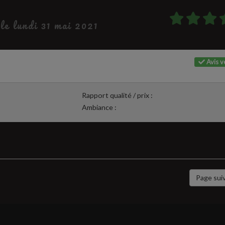
 le lundi 31 mai 2021
Avis vé
Rapport qualité / prix :
Ambiance :
Page sui