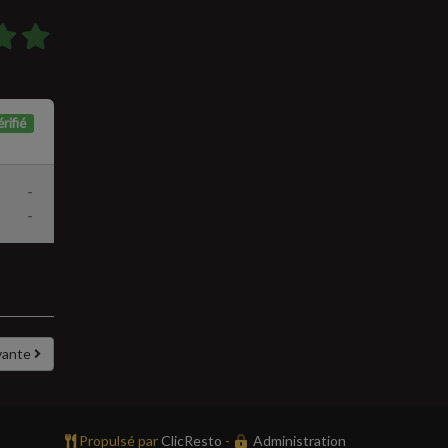
rifié
-
-
vante
Propulsé par
ClicResto
-
Administration