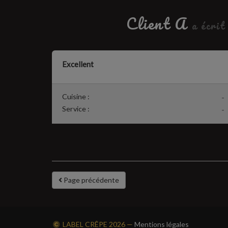
Client A
a écrit
Excellent
Cuisine :
-
Service :
-
Page précédente
LABEL CRÊPE
2026 —
Mentions légales