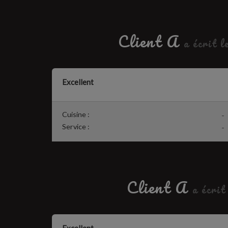
Client A
a écrit l
Excellent
Cuisine :
-
Service :
-
Client A
a écrit