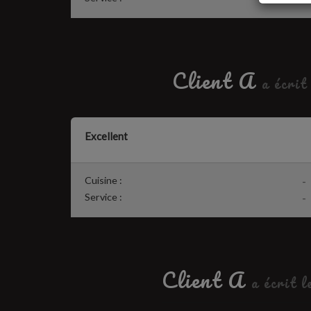
Client A
a écrit
Excellent
Cuisine :
-
Service :
-
Client A
a écrit l