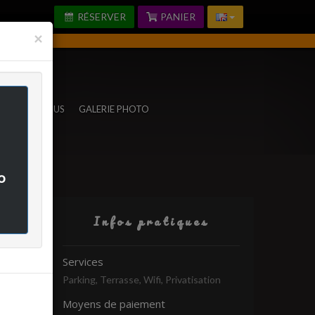
RÉSERVER
PANIER
Fermer
×
TACTEZ-NOUS
GALERIE PHOTO
o
Infos pratiques
rifié
Services
Parking, Terrasse, Wifi, Privatisation
-
Moyens de paiement
-