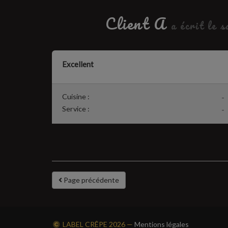
Client A
a écrit le 
Excellent
Cuisine :
-
Service :
-
Page précédente
LABEL CRÊPE
2026 —
Mentions légales