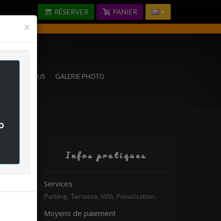
RÉSERVER
PANIER
Fermer
×
TACTEZ-NOUS
GALERIE PHOTO
o
Infos pratiques
rifié
Services
Parking, Terrasse, Wifi, Privatisation
-
Moyens de paiement
-