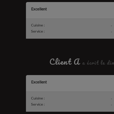
Excellent
Cuisine :
-
Service :
-
Client A
a écrit le d
Excellent
Cuisine :
-
Service :
-