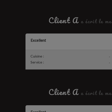
Client A
a écrit le m
Excellent
Cuisine :
-
Service :
-
Client A
a écrit le m