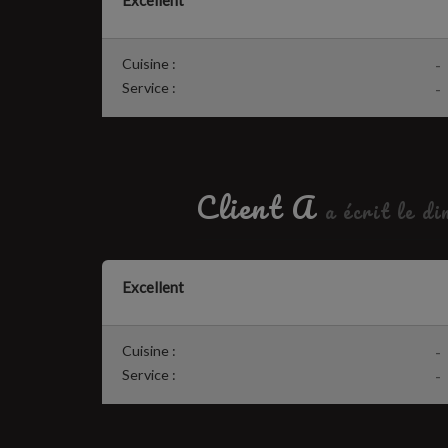
Excellent
Cuisine :
-
Service :
-
Client A
a écrit le d
Excellent
Cuisine :
-
Service :
-