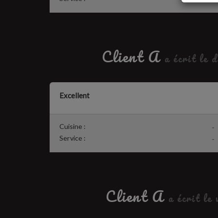
Client A
a écrit le 
Excellent
Cuisine :
-
Service :
-
Client A
a écrit le