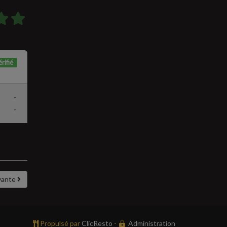
rifié
-
-
vante
Propulsé par
ClicResto
-
Administration