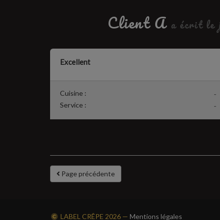
Client A
a écrit le
Excellent
Cuisine :
-
Service :
-
Page précédente
LABEL CRÊPE
2026 —
Mentions légales