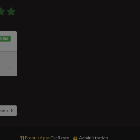
rifié
-
-
vante
Propulsé par
ClicResto
-
Administration