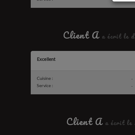
Client A
a écrit le 
Excellent
Cuisine :
-
Service :
-
Client A
a écrit le