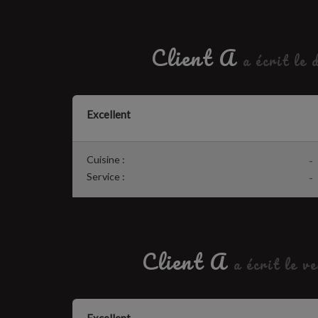
Client A
a écrit le
Excellent
Cuisine :
-
Service :
-
Client A
a écrit le 