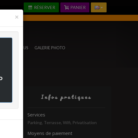
RÉSERVER
PANIER
Fermer
×
TACTEZ-NOUS
GALERIE PHOTO
o
Infos pratiques
rifié
Services
Parking, Terrasse, Wifi, Privatisation
-
Moyens de paiement
-