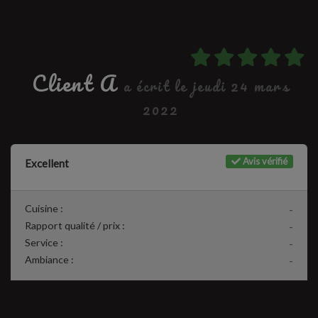
Client A
a écrit le jeudi 24 mars
2022
Avis vérifié
Excellent
Cuisine :
-
Rapport qualité / prix :
-
Service :
-
Ambiance :
-