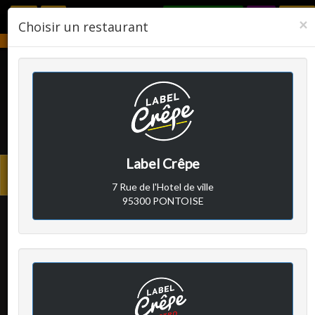
RÉSERVER
F
×
Choisir un restaurant
Notre établissement sera fermé du 2 août 2026 au 24 août 2026.
LABEL CRÊPE
Label Crêpe
Avis clients
Menu
7 Rue de l'Hotel de ville
princi
95300 PONTOISE
Client A
a écrit le samedi 2 avril
2022