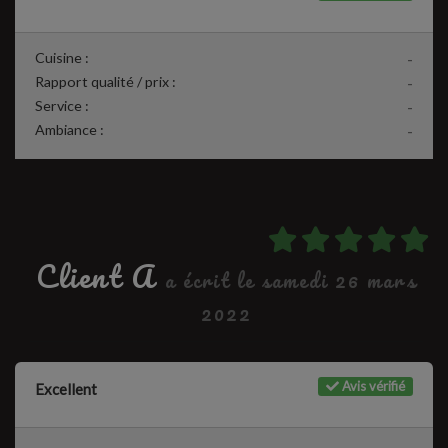
Cuisine :
-
Rapport qualité / prix :
-
Service :
-
Ambiance :
-
Client A
a écrit le samedi 26 mars
2022
Avis vérifié
Excellent