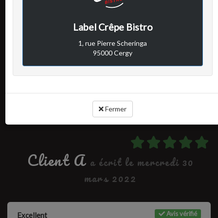
Avis vérifié
Excellent
Label Crêpe Bistro
1, rue Pierre Scheringa
95000 Cergy
Cuisine :
-
Rapport qualité / prix :
-
Service :
-
Ambiance :
-
Fermer
Client A
a écrit le mercredi 30
mars 2022
Avis vérifié
Excellent