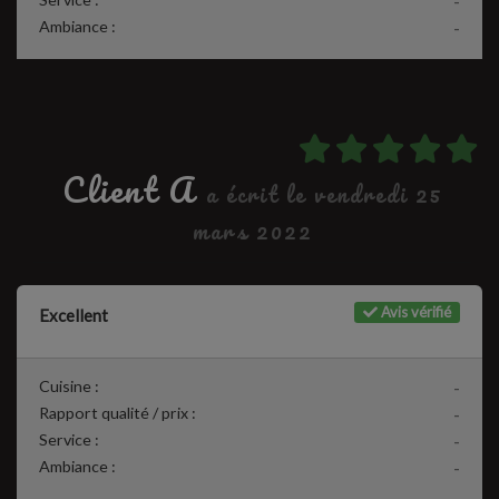
-
Ambiance :
-
Client A
a écrit le vendredi 25
mars 2022
Avis vérifié
Excellent
Cuisine :
-
Rapport qualité / prix :
-
Service :
-
Ambiance :
-