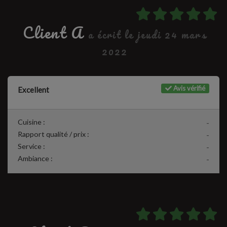
Client A
a écrit le jeudi 24 mars
2022
Avis vérifié
Excellent
Cuisine :
-
Rapport qualité / prix :
-
Service :
-
Ambiance :
-