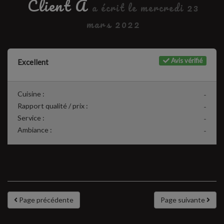
Client A
a écrit le mercredi 23
mars 2022
Avis vérifié
Excellent
Cuisine :
-
Rapport qualité / prix :
-
Service :
-
Ambiance :
-
Page précédente
Page suivante