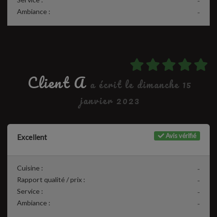
-
Ambiance :
-
Client A
a écrit le dimanche 15
janvier 2023
Avis vérifié
Excellent
Cuisine :
-
Rapport qualité / prix :
-
Service :
-
Ambiance :
-