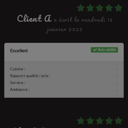
Client A
a écrit le vendredi 13
janvier 2023
Avis vérifié
Excellent
Cuisine :
-
Rapport qualité / prix :
-
Service :
-
Ambiance :
-