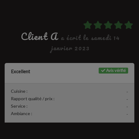
Client A
a écrit le samedi 14
janvier 2023
Avis vérifié
Excellent
Cuisine :
-
Rapport qualité / prix :
-
Service :
-
Ambiance :
-