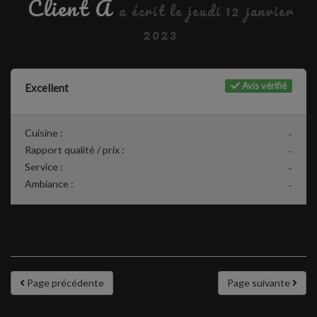
Client A
a écrit le jeudi 12 janvier
2023
Avis vérifié
Excellent
Cuisine :
-
Rapport qualité / prix :
-
Service :
-
Ambiance :
-
Page précédente
Page suivante