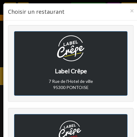
RÉSERVER
F
×
Choisir un restaurant
Notre établissement sera fermé du 2 août 2026 au 24 août 2026.
LABEL CRÊPE
Label Crêpe
Avis clients
Menu
7 Rue de l'Hotel de ville
princi
95300 PONTOISE
Client A
a écrit le mercredi 18
janvier 2023