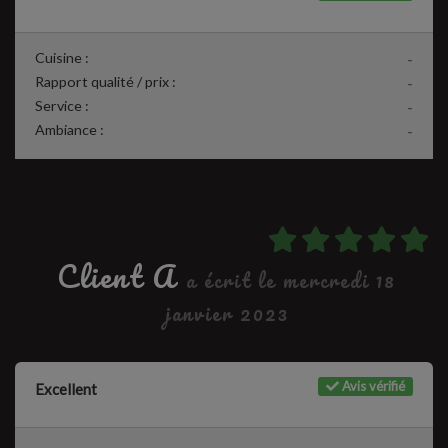
Cuisine :
-
Rapport qualité / prix :
-
Service :
-
Ambiance :
-
Client A
a écrit le mercredi 18
janvier 2023
Avis vérifié
Excellent