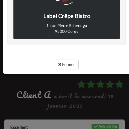
Avis vérifié
Excellent
Label Crêpe Bistro
1, rue Pierre Scheringa
95000 Cergy
Cuisine :
-
Rapport qualité / prix :
-
Service :
-
Ambiance :
-
Fermer
Client A
a écrit le mercredi 18
janvier 2023
Avis vérifié
Excellent