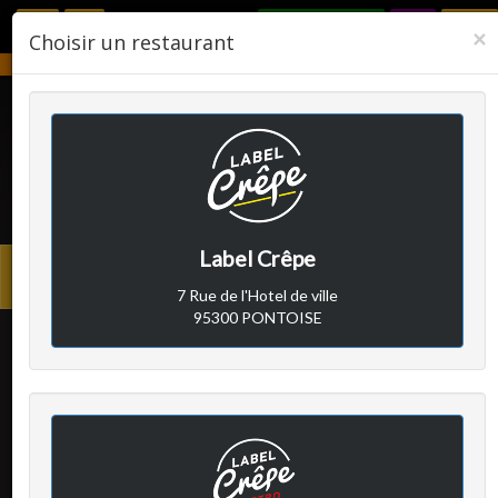
RÉSERVER
F
×
Choisir un restaurant
Notre établissement sera fermé du 2 août 2026 au 24 août 2026.
LABEL CRÊPE
Label Crêpe
Avis clients
Menu
7 Rue de l'Hotel de ville
princi
95300 PONTOISE
Client A
a écrit le vendredi 17
mars 2023