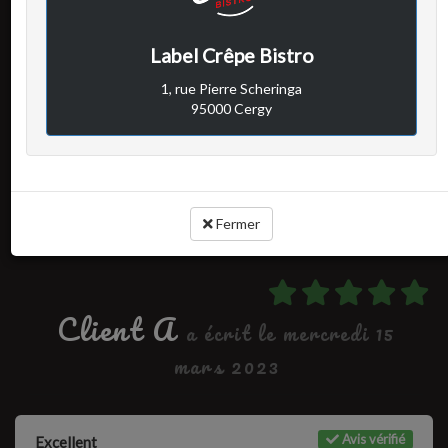
Avis vérifié
Excellent
Label Crêpe Bistro
1, rue Pierre Scheringa
95000 Cergy
Cuisine :
-
Rapport qualité / prix :
-
Service :
-
Ambiance :
-
Fermer
Client A
a écrit le mercredi 15
mars 2023
Avis vérifié
Excellent