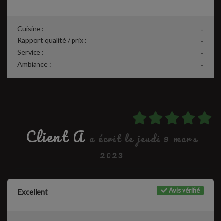
Cuisine :
-
Rapport qualité / prix :
-
Service :
-
Ambiance :
-
Client A
a écrit le jeudi 9 mars
2023
Avis vérifié
Excellent