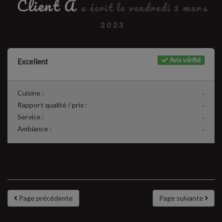
Client A
a écrit le vendredi 3 mars
2023
Avis vérifié
Excellent
Cuisine :
-
Rapport qualité / prix :
-
Service :
-
Ambiance :
-
Page précédente
Page suivante