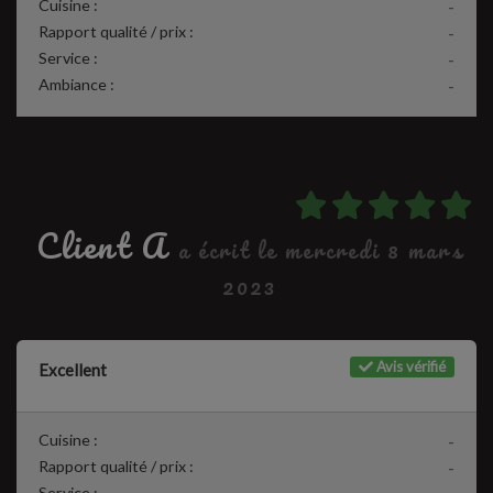
Cuisine :
-
Rapport qualité / prix :
-
Service :
-
Ambiance :
-
Client A
a écrit le mercredi 8 mars
2023
Avis vérifié
Excellent
Cuisine :
-
Rapport qualité / prix :
-
Service :