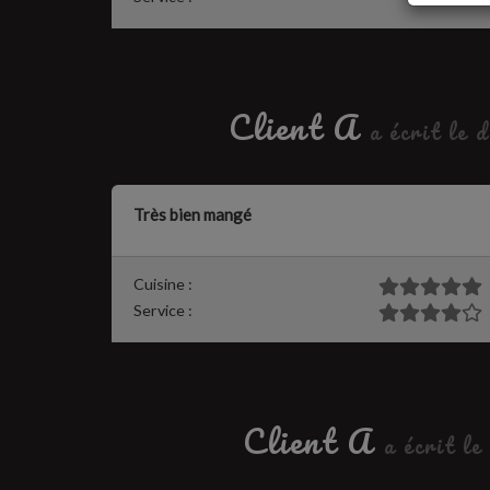
Client A
a écrit le 
Très bien mangé
Cuisine :
Service :
Client A
a écrit le