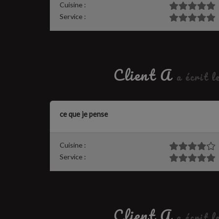
Cuisine :
Service :
Client A
a écrit l
ce que je pense
Cuisine :
Service :
Client A
a écrit l