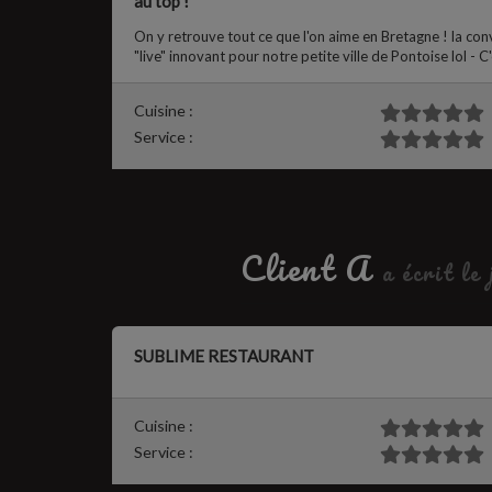
au top !
On y retrouve tout ce que l'on aime en Bretagne ! la conviv
"live" innovant pour notre petite ville de Pontoise lol -
Cuisine :
Service :
Client A
a écrit le
SUBLIME RESTAURANT
Cuisine :
Service :