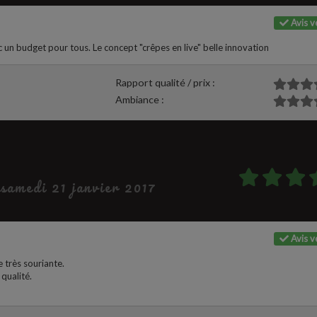
Avis vé
c un budget pour tous. Le concept "crêpes en live" belle innovation
Rapport qualité / prix :
Ambiance :
 samedi 21 janvier 2017
Avis vé
 très souriante.
qualité.