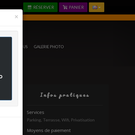
RÉSERVER
PANIER
Fermer
×
TACTEZ-NOUS
GALERIE PHOTO
o
Infos pratiques
rifié
Services
Parking, Terrasse, Wifi, Privatisation
-
Moyens de paiement
-