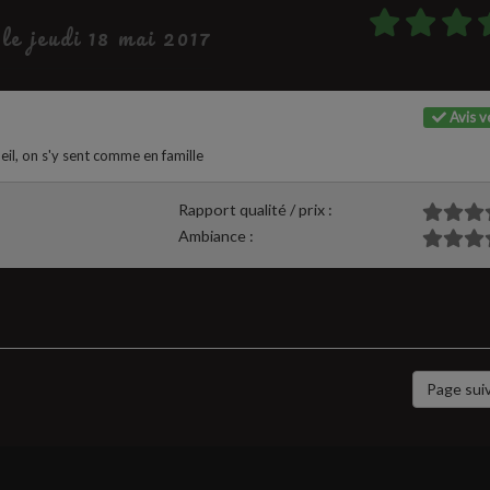
 le jeudi 18 mai 2017
Avis vé
il, on s'y sent comme en famille
Rapport qualité / prix :
Ambiance :
Page sui