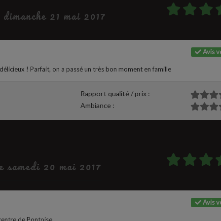
e dimanche 21 mai 2017
Avis vé
élicieux ! Parfait, on a passé un très bon moment en famille
Rapport qualité / prix :
Ambiance :
le samedi 20 mai 2017
Avis vé
centre de Pontoise...