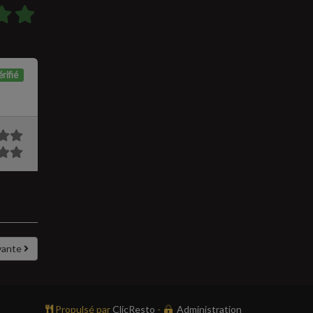
rifié
vante
Propulsé par
ClicResto
-
Administration