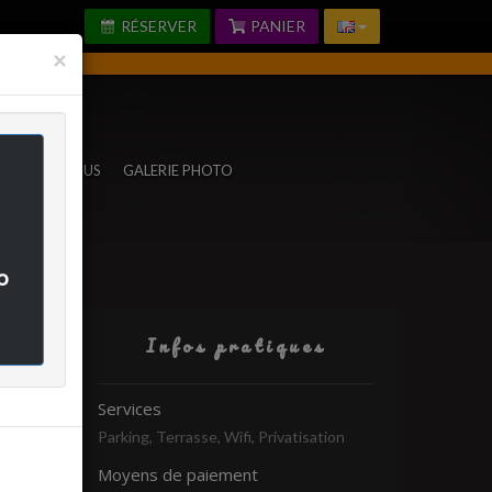
RÉSERVER
PANIER
Fermer
×
TACTEZ-NOUS
GALERIE PHOTO
o
Infos pratiques
rifié
Services
Parking, Terrasse, Wifi, Privatisation
Moyens de paiement