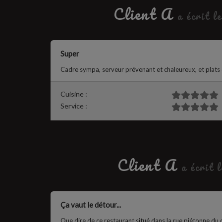
Client A
a écrit l
Super
Cadre sympa, serveur prévenant et chaleureux, et plats d
Cuisine :
Service :
Client A
a écrit 
Ça vaut le détour...
Que dire de ce restaurant situé dans la rue piétonne du 