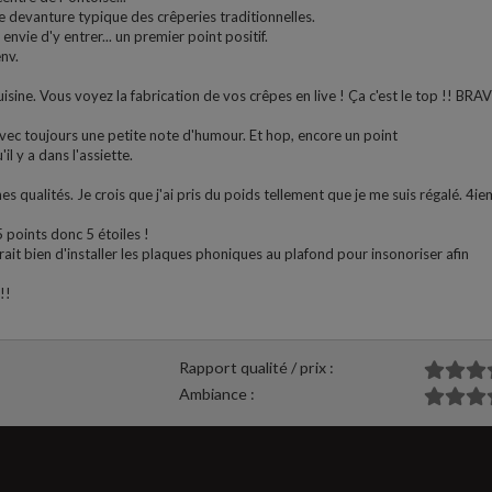
e devanture typique des crêperies traditionnelles.
nvie d'y entrer... un premier point positif.
env.
cuisine. Vous voyez la fabrication de vos crêpes en live ! Ça c'est le top !! BRA
 avec toujours une petite note d'humour. Et hop, encore un point
'il y a dans l'assiette.
 qualités. Je crois que j'ai pris du poids tellement que je me suis régalé. 4i
 5 points donc 5 étoiles !
erait bien d'installer les plaques phoniques au plafond pour insonoriser afin
!!
Rapport qualité / prix :
Ambiance :