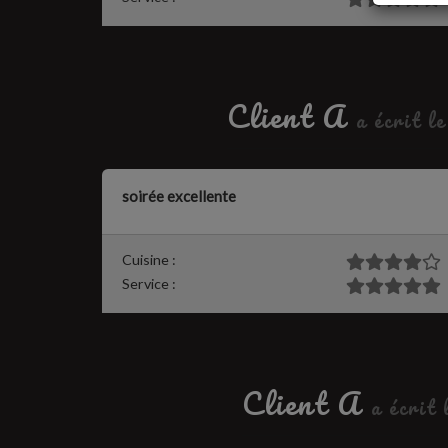
Client A
a écrit l
soirée excellente
Cuisine :
Service :
Client A
a écrit