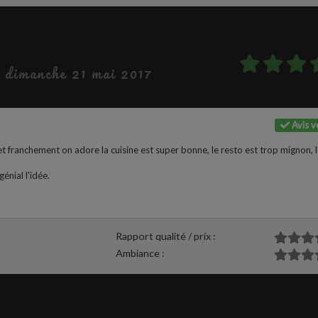
e dimanche 21 mai 2017
Avis vé
 et franchement on adore la cuisine est super bonne, le resto est trop mignon, 
génial l'idée.
Rapport qualité / prix :
Ambiance :