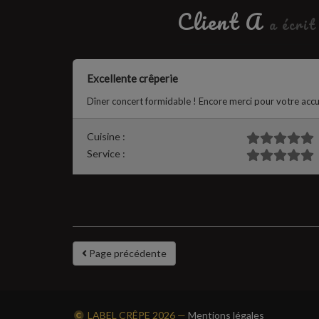
Client A
a écrit
Excellente crêperie
Dîner concert formidable ! Encore merci pour votre accue
Cuisine :
Service :
Page précédente
LABEL CRÊPE
2026 —
Mentions légales