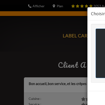
Afficher
Plan
3053
Av
Choisi
LABEL CARTE
PORT
Client A
a écrit
Bon accueil, bon service, et les crêpes sont très 
Cuisine :
Service :