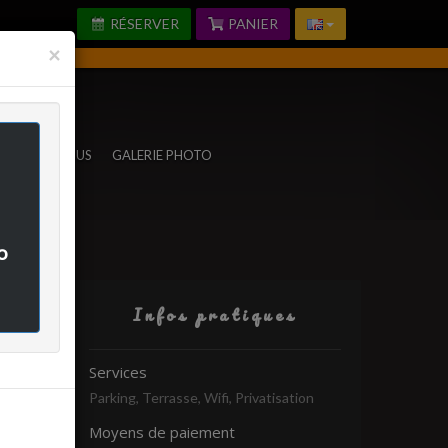
RÉSERVER
PANIER
Fermer
×
TACTEZ-NOUS
GALERIE PHOTO
o
Infos pratiques
rifié
Services
Parking, Terrasse, Wifi, Privatisation
Moyens de paiement