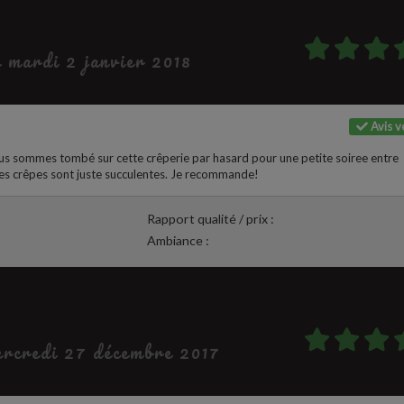
e mardi 2 janvier 2018
Avis vé
ous sommes tombé sur cette crêperie par hasard pour une petite soiree entre
es crêpes sont juste succulentes. Je recommande!
Rapport qualité / prix :
Ambiance :
mercredi 27 décembre 2017