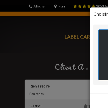
Afficher
Plan
3053
Av
Choisi
LABEL CARTE
PORT
Client A
a écrit l
Rien a redire
Bon repas !
Cuisine :