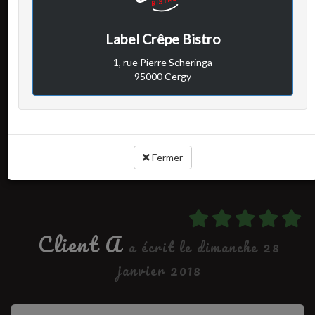
Avis vérifié
La meilleure crêperie de Cergy-Pontoise
Label Crêpe Bistro
Copieux et délicieux! Et un personnel adorable!
1, rue Pierre Scheringa
95000 Cergy
Cuisine :
Rapport qualité / prix :
Service :
Ambiance :
Fermer
Client A
a écrit le dimanche 28
janvier 2018