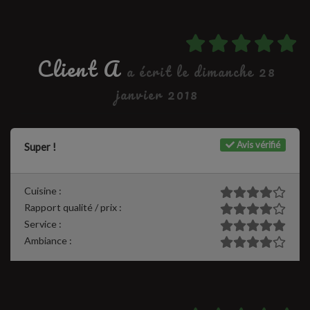
Client A
a écrit le dimanche 28
janvier 2018
Avis vérifié
Super !
Cuisine :
Rapport qualité / prix :
Service :
Ambiance :