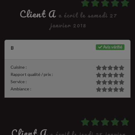
Client A
a écrit le samedi 27
janvier 2018
Avis vérifié
B
Cuisine :
Rapport qualité / prix :
Service :
Ambiance :
Client A
a écrit le jeudi 25 janvier