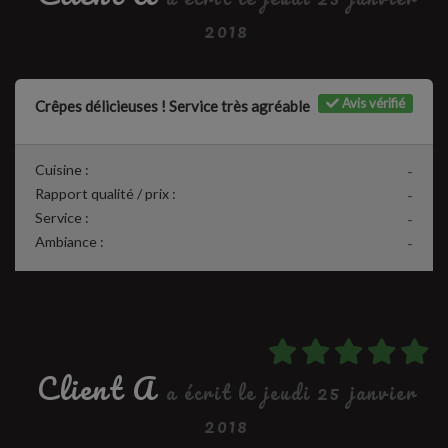
2018
Avis vérifié
Crêpes délicieuses ! Service très agréable
Cuisine :
-
Rapport qualité / prix :
-
Service :
-
Ambiance :
-
Client A
a écrit le jeudi 25 janvier
2018