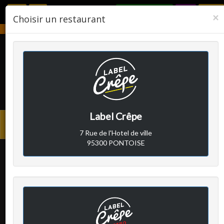
RÉSERVER
F
×
Choisir un restaurant
Notre établissement sera fermé du 2 août 2026 au 24 août 2026.
LABEL CRÊPE
Label Crêpe
Avis clients
Menu
7 Rue de l'Hotel de ville
princi
95300 PONTOISE
Client A
a écrit le dimanche 28
janvier 2018