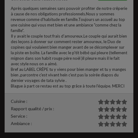
Après quelques semaines sans pouvoir profiter de notre crêperie
à cause de nos obligations professionnels.Nous y sommes
revenue comme d'habitude en famille.Toujours un accueil au top
une cuisine qui vous met bien et une ambiance "comme chez la
famille".
Il y avait le couple tout frais d'amoureux.Le couple qui aurait bien
des leçons à donner sur comment rester amoureux, le Duo de
copines qui voulaient bien manger avant de se décomplexer sur
la piste en boîte. La famille avec le p'tit bébé qui pleure (tellement
mignon dans son habit rouge père noël )il pleure mais il le fait
avec style nous on a aimé.
Bref au LABEL CRÊPE tu y viens pour bien manger et tu y manges
bien ,parcontre c'est vivant hein c'est pas la soirée diapos du
dernier voyages de tata sylvie .
Blague à part ce restau est au top grâce à toute l'équipe. MERCI
Cuisine :
Rapport qualité / prix :
Service :
Ambiance :