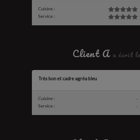
Cuisine :
Service :
Client A
a écrit 
Très bon et cadre agréa bleu
Cuisine :
-
Service :
-