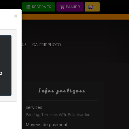
RÉSERVER
PANIER
Fermer
×
TACTEZ-NOUS
GALERIE PHOTO
o
Infos pratiques
rifié
Services
Parking, Terrasse, Wifi, Privatisation
Moyens de paiement