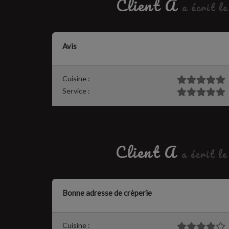
Client A
a écrit l
Avis
Cuisine :
Service :
Client A
a écrit l
Bonne adresse de crèperie
Cuisine :