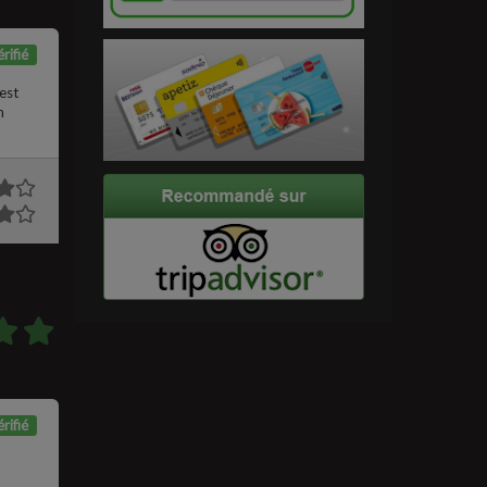
rifié
est
n
rifié