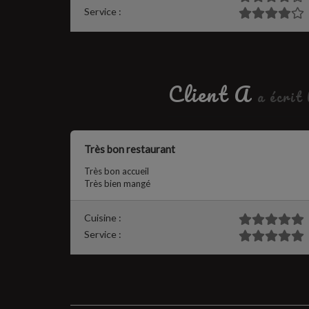
Service :
Client A
a écrit
Très bon restaurant
Très bon accueil
Très bien mangé
Cuisine :
Service :