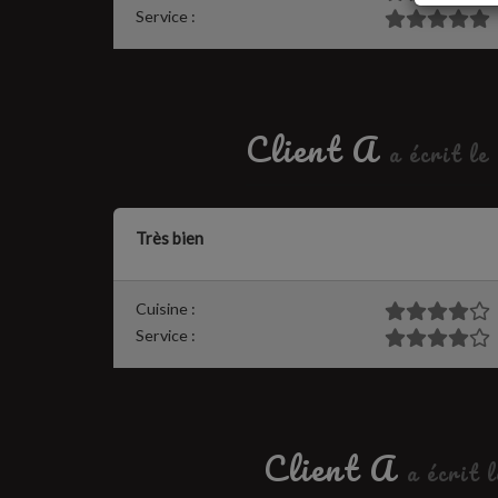
Service :
Client A
a écrit l
Très bien
Cuisine :
Service :
Client A
a écrit 