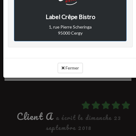
Avis vérifié
Familial et gourmand
Label Crêpe Bistro
Très bonne cuisine, super service, ambiance familiale pour le
1, rue Pierre Scheringa
service de 19h15, donc un peu bruyant mais chaleureux. On y
95000 Cergy
retournera !
Cuisine :
Rapport qualité / prix :
Service :
-
Fermer
Ambiance :
-
Client A
a écrit le dimanche 23
septembre 2018