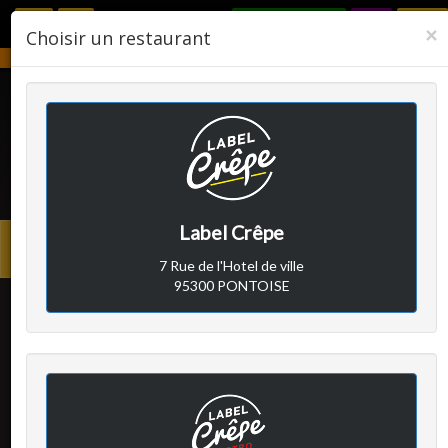
RÉSERVER
F
×
Choisir un restaurant
Notre établissement sera fermé du 2 août 2026 au 24 août 2026.
LABEL CRÊPE
Label Crêpe
Avis clients
Menu
7 Rue de l'Hotel de ville
princi
95300 PONTOISE
Client A
a écrit le samedi 29
septembre 2018