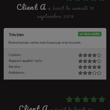
Client A
a écrit le samedi 15
septembre 2018
Avis vérifié
Très bien
Bonne humeur certes mais beaucoup trop bruyant.
Cuisine :
Rapport qualité / prix :
Service :
Ambiance :
Client A
a écrit le lundi 10