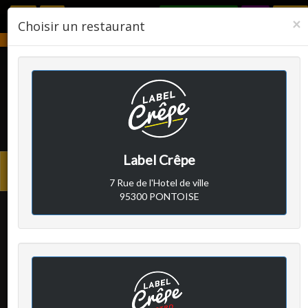
RÉSERVER
F
×
Choisir un restaurant
Notre établissement sera fermé du 2 août 2026 au 24 août 2026.
LABEL CRÊPE
Label Crêpe
Avis clients
Menu
7 Rue de l'Hotel de ville
princi
95300 PONTOISE
Client A
a écrit le samedi 9 mars
2019