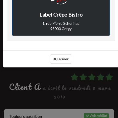
Avis vérifié
EXCELLENTE CREPERIE
Label Crêpe Bistro
1, rue Pierre Scheringa
95000 Cergy
Cuisine :
Rapport qualité / prix :
Service :
Ambiance :
Fermer
Client A
a écrit le vendredi 8 mars
2019
Avis vérifié
Toujours aussi bon