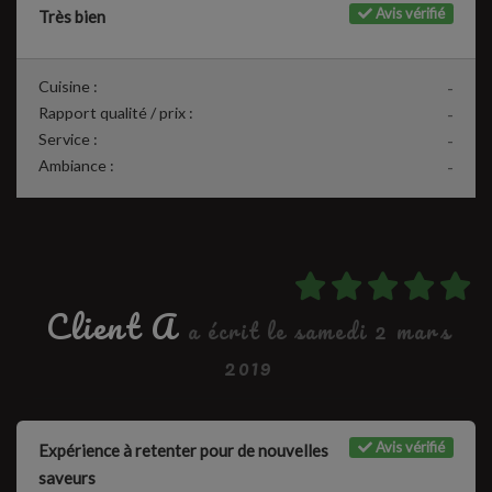
Avis vérifié
Très bien
Cuisine :
-
Rapport qualité / prix :
-
Service :
-
Ambiance :
-
Client A
a écrit le samedi 2 mars
2019
Avis vérifié
Expérience à retenter pour de nouvelles
saveurs