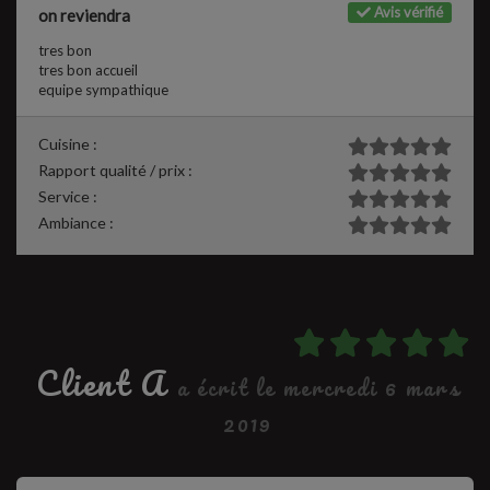
Avis vérifié
on reviendra
tres bon
tres bon accueil
equipe sympathique
Cuisine :
Rapport qualité / prix :
Service :
Ambiance :
Client A
a écrit le mercredi 6 mars
2019