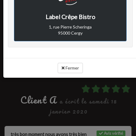
Avis vérifié
Très bonnes crêpes
Label Crêpe Bistro
1, rue Pierre Scheringa
95000 Cergy
Cuisine :
Rapport qualité / prix :
Service :
Ambiance :
Fermer
Client A
a écrit le samedi 18
janvier 2020
Avis vérifié
très bon moment nous avons très bien