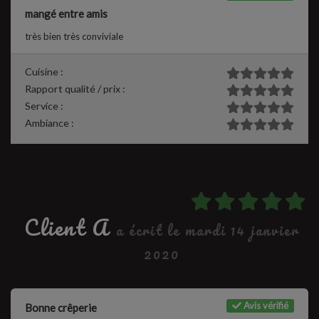
mangé entre amis
très bien très conviviale
Cuisine :
Rapport qualité / prix :
Service :
Ambiance :
Client A
a écrit le mardi 14 janvier
2020
Avis vérifié
Bonne crêperie