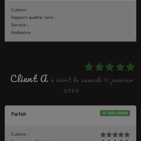
Cuisine :
-
Rapport qualité / prix :
-
Service :
-
Ambiance :
-
Client A
a écrit le samedi 11 janvier
2020
Avis vérifié
Parfait
Cuisine :