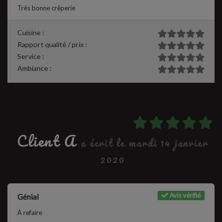
Très bonne crêperie
Cuisine :
Rapport qualité / prix :
Service :
Ambiance :
Client A
a écrit le mardi 14 janvier
2020
Avis vérifié
Génial
À refaire