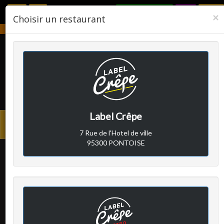
RÉSERVER
F
×
Choisir un restaurant
Notre établissement sera fermé du 2 août 2026 au 24 août 2026.
LABEL CRÊPE
Label Crêpe
Avis clients
Menu
7 Rue de l'Hotel de ville
princi
95300 PONTOISE
Client A
a écrit le dimanche 19
janvier 2020