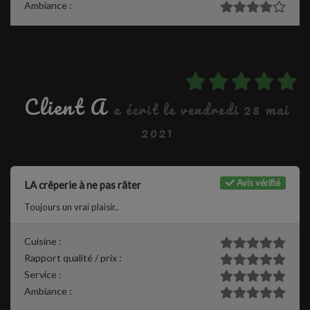
Ambiance :
Client A
a écrit le vendredi 28 mai
2021
Avis vérifié
LA crêperie à ne pas râter
Toujours un vrai plaisir..
Cuisine :
Rapport qualité / prix :
Service :
Ambiance :