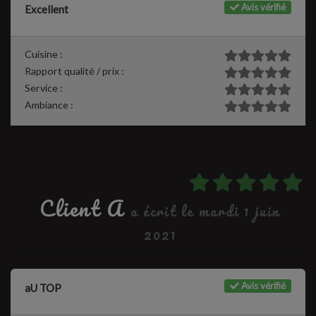
Avis vérifié
Excellent
Cuisine :
Rapport qualité / prix :
Service :
Ambiance :
Client A
a écrit le mardi 1 juin
2021
Avis vérifié
aU TOP