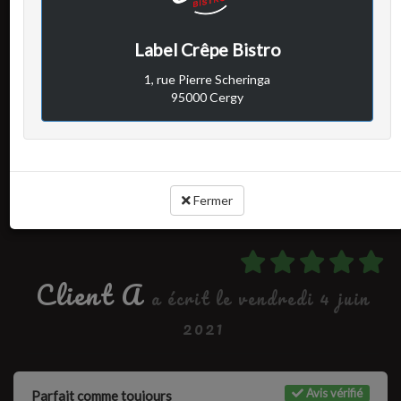
Avis vérifié
Repas midi
Label Crêpe Bistro
1, rue Pierre Scheringa
95000 Cergy
Cuisine :
Rapport qualité / prix :
Service :
Ambiance :
Fermer
Client A
a écrit le vendredi 4 juin
2021
Avis vérifié
Parfait comme toujours