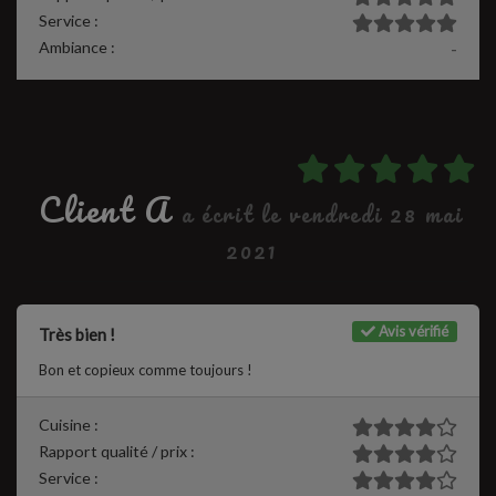
Service :
Ambiance :
-
Client A
a écrit le vendredi 28 mai
2021
Avis vérifié
Très bien !
Bon et copieux comme toujours !
Cuisine :
Rapport qualité / prix :
Service :