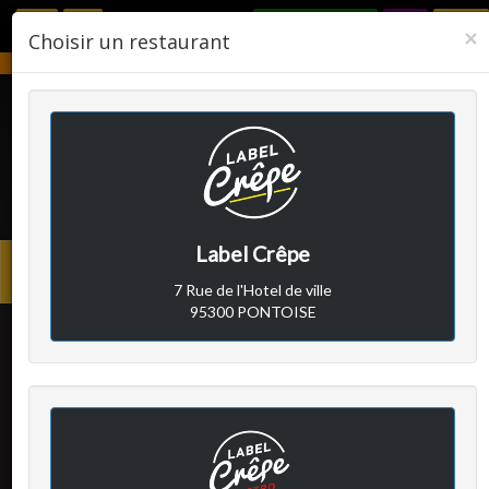
RÉSERVER
F
×
Choisir un restaurant
Notre établissement sera fermé du 2 août 2026 au 24 août 2026.
LABEL CRÊPE
Label Crêpe
Avis clients
Menu
7 Rue de l'Hotel de ville
princi
95300 PONTOISE
Client A
a écrit le vendredi 4 juin
2021