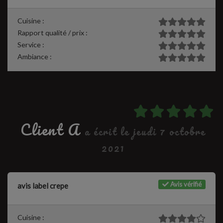
Cuisine :
Rapport qualité / prix :
Service :
Ambiance :
Client A
a écrit le jeudi 7 octobre
2021
Avis vérifié
avis label crepe
Cuisine :