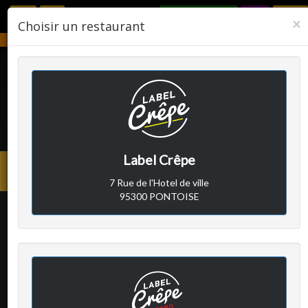
RÉSERVER
F
×
Choisir un restaurant
Notre établissement sera fermé du 2 août 2026 au 24 août 2026.
LABEL CRÊPE
Label Crêpe
Avis clients
Menu
7 Rue de l'Hotel de ville
princi
95300 PONTOISE
Client A
a écrit le lundi 11 octobre
2021