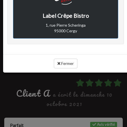
Avis vérifié
Très bonne soirée
Label Crêpe Bistro
1, rue Pierre Scheringa
95000 Cergy
Cuisine :
Rapport qualité / prix :
Service :
Ambiance :
Fermer
Client A
a écrit le dimanche 10
octobre 2021
Avis vérifié
Parfait