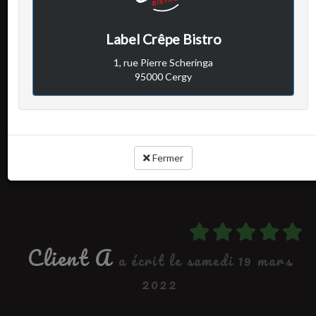
Avis vérifié
Super
Label Crêpe Bistro
Tous le monde est super sympa et serviable a recommander
1, rue Pierre Scheringa
fortement
95000 Cergy
Cuisine :
Rapport qualité / prix :
Service :
Ambiance :
Fermer
Client A
a écrit le samedi 19 mars
2022