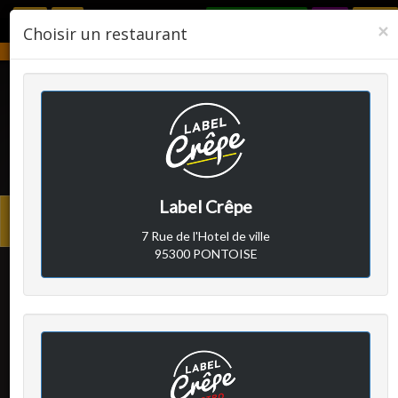
RÉSERVER
F
×
Choisir un restaurant
Notre établissement sera fermé du 2 août 2026 au 24 août 2026.
LABEL CRÊPE
Label Crêpe
Avis clients
Menu
7 Rue de l'Hotel de ville
princi
95300 PONTOISE
Client A
a écrit le samedi 19 mars
2022