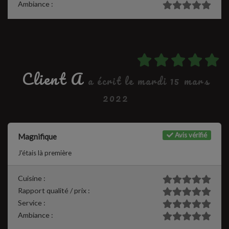
Ambiance :
Client A
a écrit le mardi 15 mars
2022
Avis vérifié
Magnifique
J'étais là première
Cuisine :
Rapport qualité / prix :
Service :
Ambiance :